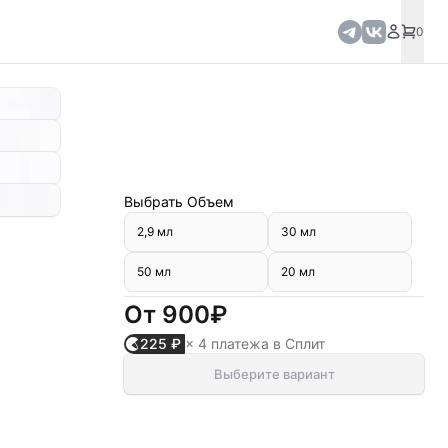
0
Выбрать
Объем
2,9 мл
30 мл
50 мл
20 мл
От
900₽
225 ₽
× 4 платежа в Сплит
Выберите вариант