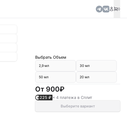
0
Выбрать
Объем
2,9 мл
30 мл
50 мл
20 мл
От
900₽
225 ₽
× 4 платежа в Сплит
Выберите вариант