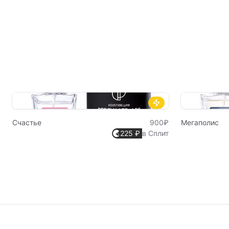
Счастье
900₽
Мегаполис
225 ₽
в Сплит