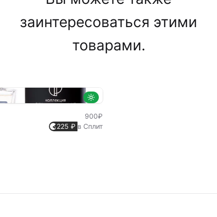
заинтересоваться этими
товарами.
900₽
225 ₽
в Сплит