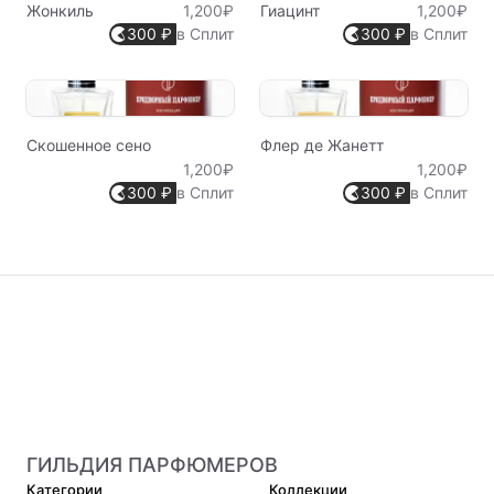
Жонкиль
1,200₽
Гиацинт
1,200₽
300 ₽
в Сплит
300 ₽
в Сплит
Скошенное сено
Флер де Жанетт
1,200₽
1,200₽
300 ₽
в Сплит
300 ₽
в Сплит
ГИЛЬДИЯ ПАРФЮМЕРОВ
Категории
Коллекции